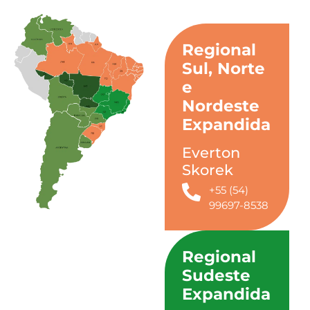
Regional
Sul, Norte
e
Nordeste
Expandida
Everton
Skorek
+55 (54)
99697-8538
Regional
Sudeste
Expandida