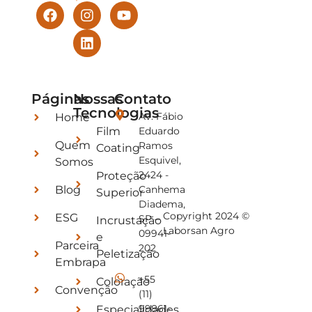
Páginas
Nossas
Contato
Tecnologias
Av. Fábio
Home
Film
Eduardo
Quem
Ramos
Coating
Esquivel,
Somos
2424 -
Proteção
Blog
Canhema
Superior
Diadema,
Copyright 2024 ©
ESG
SP –
Incrustação
Laborsan Agro
09941-
e
Parceira
202
Peletização
Embrapa
+55
Coloração
Convenção
(11)
99861-
Especialidades